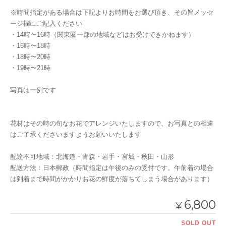
※時間指定がある場合は下記よりお時間をお選び頂き、その旨メッセ
ージ欄にご記入ください
・14時〜16時（関東圏一部の地域などはお受けできかねます）
・16時〜18時
・18時〜20時
・19時〜21時
写真は一例です
花材はその時の旬なお花でアレンジいたしますので、お写真との相違
はご了承くださいますようお願いいたします
配達不可地域：北海道・青森・岩手・宮城・秋田・山形
配送方法：日本郵政（時間指定は午後のみの受付です。午前着の場合
は到着まで時間がかかりお花の鮮度が落ちてしまう場合があります）
6,800
¥
SOLD OUT