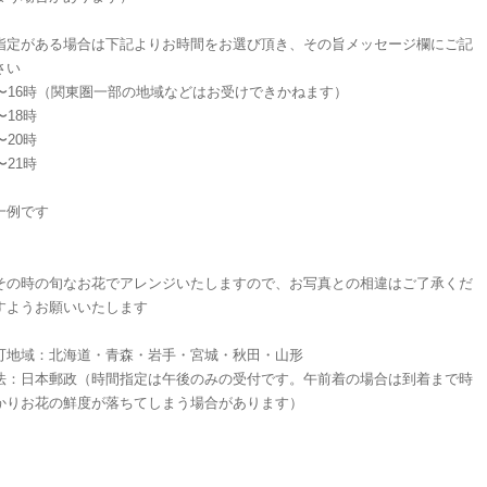
指定がある場合は下記よりお時間をお選び頂き、その旨メッセージ欄にご記
さい
時〜16時（関東圏一部の地域などはお受けできかねます）
〜18時
〜20時
〜21時
一例です
その時の旬なお花でアレンジいたしますので、お写真との相違はご了承くだ
すようお願いいたします
可地域：北海道・青森・岩手・宮城・秋田・山形
法：日本郵政（時間指定は午後のみの受付です。午前着の場合は到着まで時
かりお花の鮮度が落ちてしまう場合があります）