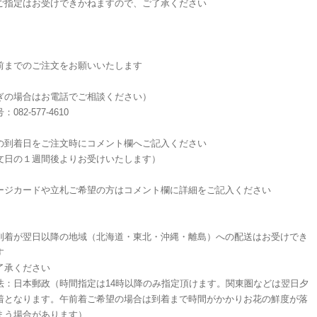
ご指定はお受けできかねますので、ご了承ください
前までのご注文をお願いいたします
ぎの場合はお電話でご相談ください）
082-577-4610
希望の到着日をご注文時にコメント欄へご記入ください
文日の１週間後よりお受けいたします）
ージカードや立札ご希望の方はコメント欄に詳細をご記入ください
到着が翌日以降の地域（北海道・東北・沖縄・離島）への配送はお受けでき
す
了承ください
法：日本郵政（時間指定は14時以降のみ指定頂けます。関東圏などは翌日夕
着となります。午前着ご希望の場合は到着まで時間がかかりお花の鮮度が落
まう場合があります）