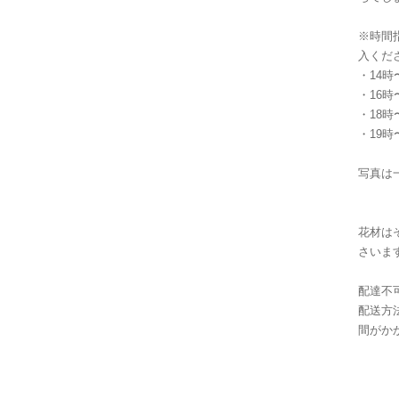
※時間
入くだ
・14
・16時
・18時
・19時
写真は
花材は
さいま
配達不
配送方
間がか