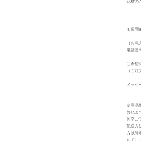
花材の
１週間
（お急
電話番号：
​​ご
（ご注
メッセ
※商品
兼ねま
何卒ご
配送方
方以降
ちてし