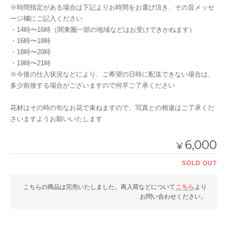
※時間指定がある場合は下記よりお時間をお選び頂き、その旨メッセ
ージ欄にご記入ください
・14時〜16時（関東圏一部の地域などはお受けできかねます）
・16時〜18時
・18時〜20時
・19時〜21時
※今後の仕入状況などにより、ご希望の日時に配送できない場合は、
多少前後する場合がございますので何卒ご了承ください
花材はその時の旬なお花で束ねますので、写真との相違はご了承くだ
さいますようお願いいたします
6,000
¥
SOLD OUT
こちらの商品は完売いたしました。再入荷などについて
こちら
より
お問い合わせください。